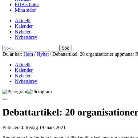
FUB:s butik
Mina sidor
Aktuellt
Kalender
Nyheter
Nyhetsbrev
Sök
efter
Du är här:
Hem
/
Nyhet
/
Debattartikel: 20 organisationer uppmanar Ri
Aktuellt
Kalender
Nyheter
Nyhetsbrev
Debattartikel: 20 organisatione
Publicerad:
fredag 19 mars 2021
Regeringen har äntligen lämnat ett förslag till riksdagen om att starta 