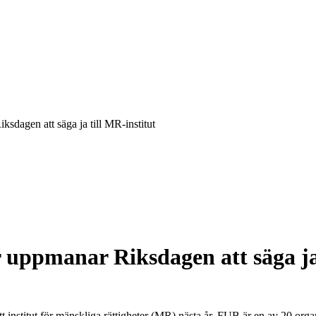
ksdagen att säga ja till MR-institut
r uppmanar Riksdagen att säga ja
ett institut för mänskliga rättigheter (MR) nästa år. FUB är en av 20 org