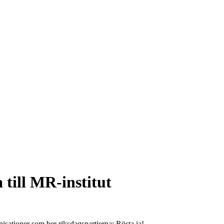
 till MR-institut
anisationer som ber riksdagspartierna: Rösta ja!