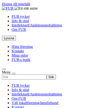
Hoppa till innehåll
FUB tycker
Info & stöd
Intellektuell funktionsnedsättning
Om FUB
Lyssna
Hitta förening
Kontakt
Mina sidor
FUB:s butik
Meny
Sök
efter
FUB tycker
Info & stöd
Intellektuell funktionsnedsättning
Om FUB
Välj lokalförening/länsförbund
Kontakt