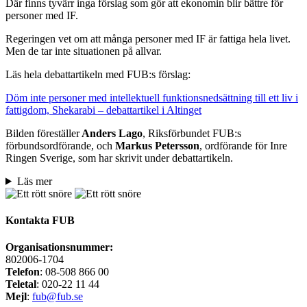
Där finns tyvärr inga förslag som gör att ekonomin blir bättre för
personer med IF.
Regeringen vet om att många personer med IF är fattiga hela livet.
Men de tar inte situationen på allvar.
Läs hela debattartikeln med FUB:s förslag:
Döm inte personer med intellektuell funktionsnedsättning till ett liv i
fattigdom, Shekarabi – debattartikel i Altinget
Bilden föreställer
Anders Lago
, Riksförbundet FUB:s
förbundsordförande, och
Markus Petersson
, ordförande för Inre
Ringen Sverige, som har skrivit under debattartikeln.
Läs mer
Kontakta FUB
Organisationsnummer:
802006-1704
Telefon
: 08-508 866 00
Teletal
: 020-22 11 44
Mejl
:
fub@fub.se