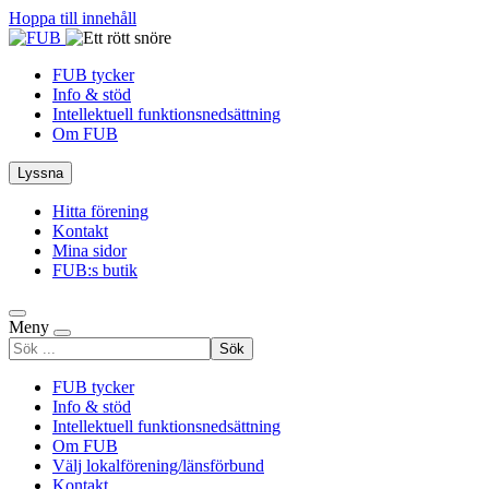
Hoppa till innehåll
FUB tycker
Info & stöd
Intellektuell funktionsnedsättning
Om FUB
Lyssna
Hitta förening
Kontakt
Mina sidor
FUB:s butik
Meny
Sök
efter
FUB tycker
Info & stöd
Intellektuell funktionsnedsättning
Om FUB
Välj lokalförening/länsförbund
Kontakt