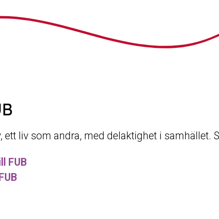
UB
iv, ett liv som andra, med delaktighet i samhället.
ll FUB
 FUB