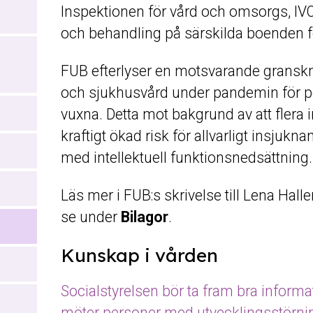
Inspektionen för vård och omsorgs, IV
och behandling på särskilda boenden f
FUB efterlyser en motsvarande gransknin
och sjukhusvård under pandemin för p
r
vuxna. Detta mot bakgrund av att flera i
kraftigt ökad risk för allvarligt insjuk
med intellektuell funktionsnedsättning.
Läs mer i FUB:s skrivelse till Lena Ha
se under
Bilagor
.
Kunskap i vården
Socialstyrelsen bör ta fram bra inform
möter personer med utvecklingsstörning