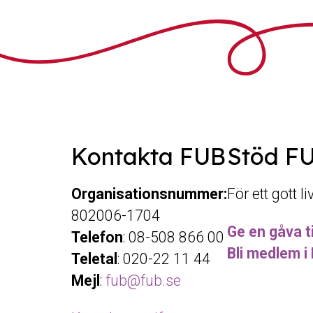
Kontakta FUB
Stöd F
Organisationsnummer:
För ett gott l
802006-1704
Ge en gåva ti
Telefon
: 08-508 866 00
Bli medlem i
Teletal
: 020-22 11 44
Mejl
:
fub@fub.se