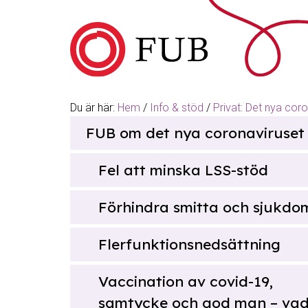
Hoppa till innehåll
Du är här:
Hem
/
Info & stöd
/
Privat: Det nya cor
Sök
FUB om det nya coronaviruset
efter
Fel att minska LSS-stöd
Förhindra smitta och sjukdo
Flerfunktionsnedsättning
Vaccination av covid-19,
samtycke och god man – va