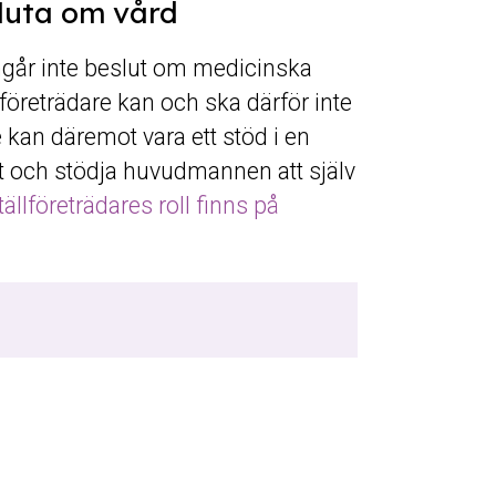
sluta om vård
ngår inte beslut om medicinska
företrädare kan och ska därför inte
e kan däremot vara ett stöd i en
t och stödja huvudmannen att själv
llföreträdares roll finns på