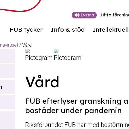
Hitta förenin
Lyssna
FUB tycker
Info & stöd
Intellektuel
onaviruset
/
Vård
Vård
m
FUB efterlyser granskning a
bostäder under pandemin
Riksförbundet FUB har med bestörtning t
d