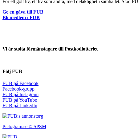
För ett gott liv, ett liv som andra, med delaktighet i samhället. Stöd 
Ge en gåva till FUB
Bli medlem i FUB
Vi är stolta förmånstagare till Postkodlotteriet
Följ FUB
FUB på Facebook
Facebook-grupp
FUB på Instagram
FUB på YouTube
FUB på LinkedIn
Pictogram.se © SPSM