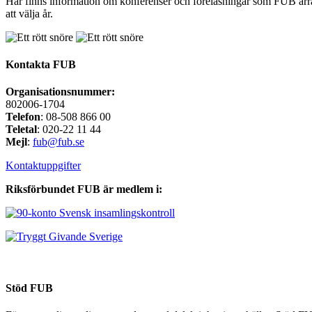
Här finns information om konferenser och föreläsningar som FUB arran
att välja år.
Kontakta FUB
Organisationsnummer:
802006-1704
Telefon
: 08-508 866 00
Teletal
: 020-22 11 44
Mejl
:
fub@fub.se
Kontaktuppgifter
Riksförbundet FUB är medlem i:
Stöd FUB