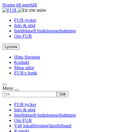
Hoppa till innehåll
FUB tycker
Info & stöd
Intellektuell funktionsnedsättning
Om FUB
Lyssna
Hitta förening
Kontakt
Mina sidor
FUB:s butik
Meny
Sök
efter
FUB tycker
Info & stöd
Intellektuell funktionsnedsättning
Om FUB
Välj lokalförening/länsförbund
Kontakt