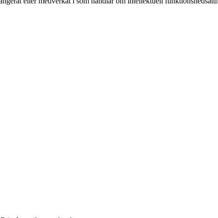
gerat eller medverkat i som handlar om intellektuell funktionsnedsättn