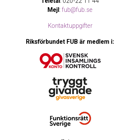
Teletal
: 020-22 11 44
Mejl
:
fub@fub.se
Kontaktuppgifter
Riksförbundet FUB är medlem i: