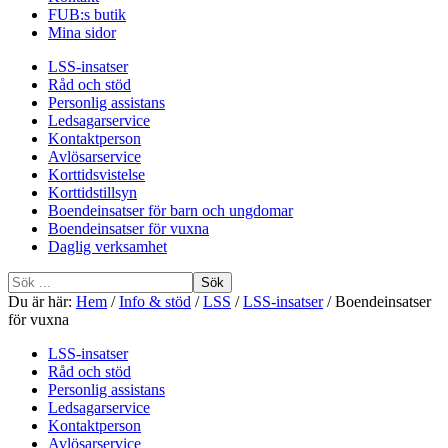
FUB:s butik
Mina sidor
LSS-insatser
Råd och stöd
Personlig assistans
Ledsagarservice
Kontaktperson
Avlösarservice
Korttidsvistelse
Korttidstillsyn
Boendeinsatser för barn och ungdomar
Boendeinsatser för vuxna
Daglig verksamhet
Sök
efter
Du är här:
Hem
/
Info & stöd
/
LSS
/
LSS-insatser
/
Boendeinsatser
för vuxna
LSS-insatser
Råd och stöd
Personlig assistans
Ledsagarservice
Kontaktperson
Avlösarservice