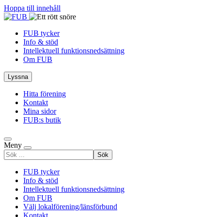
Hoppa till innehåll
FUB tycker
Info & stöd
Intellektuell funktionsnedsättning
Om FUB
Lyssna
Hitta förening
Kontakt
Mina sidor
FUB:s butik
Meny
Sök
efter
FUB tycker
Info & stöd
Intellektuell funktionsnedsättning
Om FUB
Välj lokalförening/länsförbund
Kontakt